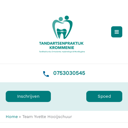
Ga
naar
de
inhoud
0753030545
Inschrijven
Spoed
Home
Team Yvette Hooijschuur